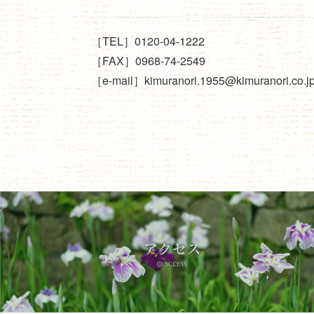
［TEL］0120-04-1222
［FAX］0968-74-2549
［e-mail］kimuranori.1955@kimuranori.co.j